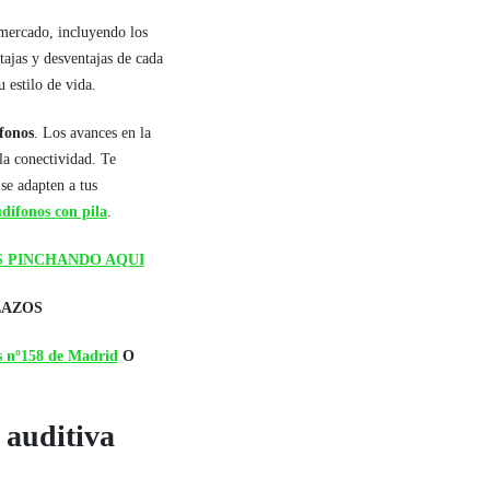
mercado, incluyendo los
ntajas y desventajas de cada
u estilo de vida.
ífonos
. Los avances en la
la conectividad. Te
se adapten a tus
dífonos con pila
.
S PINCHANDO AQUI
LAZOS
 nº158 de Madrid
O
 auditiva