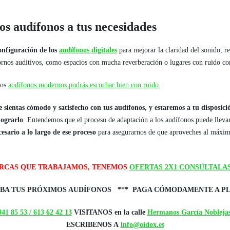
.
s audífonos a tus necesidades
onfiguración de los
audífonos digitales
para mejorar la claridad del sonido, r
tornos auditivos, como espacios con mucha reverberación o lugares con ruido co
nos
audífonos modernos podrás escuchar bien con ruido
.
e sientas cómodo y satisfecho con tus audífonos, y estaremos a tu disposició
lograrlo
. Entendemos que el proceso de adaptación a los audífonos puede lleva
sario a lo largo de ese proceso
para asegurarnos de que aproveches al máximo
ARCAS QUE TRABAJAMOS, TENEMOS
OFERTAS 2X1 CONSÚLTALA
BA TUS PRÓXIMOS AUDÍFONOS *** PAGA CÓMODAMENTE A P
41 85 53 /
613 62 42 13
VISITANOS en la calle
Hermanos García Noblejas
ESCRIBENOS A
info@oidox.es