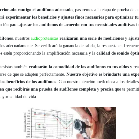
ccionado contigo el audífono adecuado
, pasaremos a la etapa de prueba de a
irá experimentar los beneficios y ajustes finos necesarios para optimizar t
ración para
ajustar los audífonos de acuerdo con tus necesidades auditivas i
dífonos
, nuestros
audioprotesistas
realizarán una serie de mediciones y ajust
dos adecuadamente. Se verificará la ganancia de salida, la respuesta en frecuen
os estén proporcionando la amplificación necesaria y la
calidad de sonido ópt
tesistas también
evaluarán la comodidad de los audífonos en tus oídos
y rea
arse de que se adapten perfectamente.
Nuestro objetivo es brindarte una expe
os beneficios de los audífonos
. Con nuestra atención meticulosa a los detalle
 en que recibirás una prueba de audífonos completa y precisa
que te permiti
ayor calidad de vida.