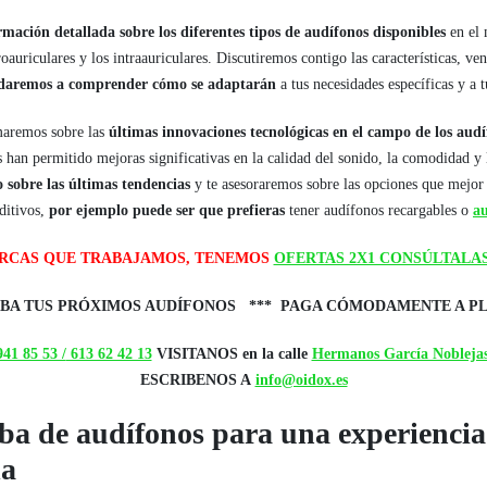
rmación detallada sobre los diferentes tipos de audífonos disponibles
en el 
roauriculares y los intraauriculares. Discutiremos contigo las características, ve
udaremos a comprender cómo se adaptarán
a tus necesidades específicas y a t
maremos sobre las
últimas innovaciones tecnológicas en el campo de los aud
s han permitido mejoras significativas en la calidad del sonido, la comodidad y 
o sobre las últimas tendencias
y te asesoraremos sobre las opciones que mejor 
ditivos,
por ejemplo puede ser que prefieras
tener audífonos recargables o
au
ARCAS QUE TRABAJAMOS, TENEMOS
OFERTAS 2X1 CONSÚLTALA
BA TUS PRÓXIMOS AUDÍFONOS *** PAGA CÓMODAMENTE A P
41 85 53 /
613 62 42 13
VISITANOS en la calle
Hermanos García Noblejas
ESCRIBENOS A
info@oidox.es
ba de audífonos para una experiencia
da