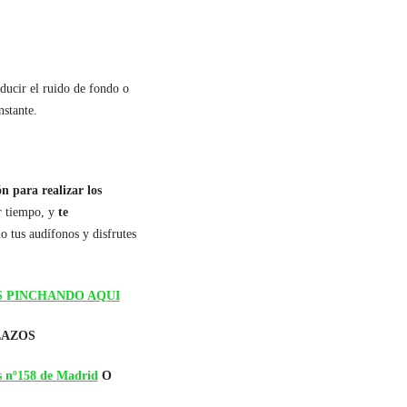
educir el ruido de fondo o
nstante.
n para realizar los
r tiempo, y
te
 tus audífonos y disfrutes
S PINCHANDO AQUI
LAZOS
 nº158 de Madrid
O