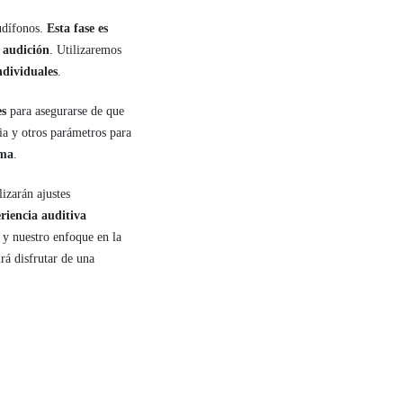
udífonos.
Esta fase es
u audición
. Utilizaremos
ndividuales
.
es
para asegurarse de que
cia y otros parámetros para
ima
.
lizarán ajustes
riencia auditiva
s y nuestro enfoque en la
rá disfrutar de una