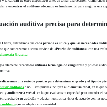
s y la calidad de estos dispositivos
antes de tomar una decisión. Comprender l
ar a encontrar el audífono adecuado es fundamental
para asegurar una exp
uación auditiva precisa para determin
vo Oidox
, entendemos que
cada persona es única y que las necesidades audit
eso que comenzamos nuestro servicio de «
Prueba de audífonos»
con una evalu
diometría Gratuita
.
gos altamente capacitados
utilizará tecnología de vanguardia
y pruebas audiom
uditiva.
realizaremos una serie de pruebas
para
determinar el grado y el tipo de pé
as usar audífonos
o no. Estas pruebas incluyen
audiometría tonal
, en la que 
nes, y
audiometría verbal
, en la que evaluarás tu capacidad para entender el h
ón precisa de tu audición
y adaptar nuestros servicios de acuerdo con tus nece
s audífonos
que se adapten a tu necesidad.