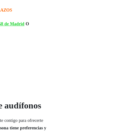
LAZOS
58 de Madrid
O
e audífonos
te contigo para ofrecerte
sona tiene preferencias y