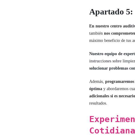
Apartado 5:
En nuestro centro auditi
también
nos comprometem
máximo beneficio de tus au
Nuestro equipo de expert
instrucciones sobre limpi
solucionar problemas co
Además,
programaremos c
óptima
y abordaremos cual
adicionales si es necesari
resultados.
Experime
Cotidian