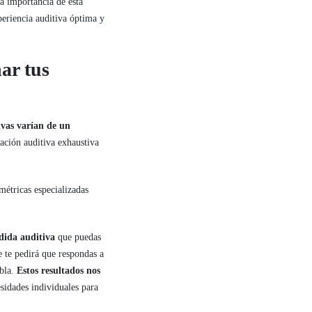
a importancia de esta
eriencia auditiva óptima y
ar tus
ivas varían de un
ación auditiva exhaustiva
étricas especializadas
rdida auditiva
que puedas
se te pedirá que respondas a
abla.
Estos resultados nos
sidades individuales para