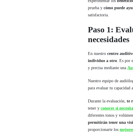
experimentar los
beneficio
prueba y
cómo puede ayud
satisfactoria.
Paso 1: Eval
necesidades
En nuestro
centro auditi
individuo a otro
. Es por 
y precisa mediante una
Au
Nuestro equipo de audiólo
para evaluar tu capacidad a
Durante la evaluación,
te 
tener y
conocer si necesit
diferentes tonos y volúme
permitirán tener una visi
proporcionarte los
mejore