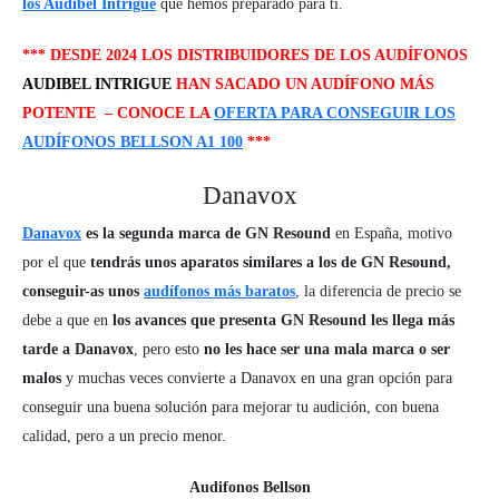
los Audibel Intrigue
que hemos preparado para ti.
*** DESDE 2024 LOS DISTRIBUIDORES DE LOS AUDÍFONOS
AUDIBEL INTRIGUE
HAN SACADO UN AUDÍFONO MÁS
POTENTE – CONOCE LA
OFERTA PARA CONSEGUIR LOS
AUDÍFONOS BELLSON A1 100
***
Danavox
Danavox
es la segunda marca de GN Resound
en España, motivo
por el que
tendrás unos aparatos similares a los de GN Resound,
conseguir-as unos
audífonos más baratos
, la diferencia de precio se
debe a que en
los avances que presenta GN Resound les llega más
tarde a Danavox
, pero esto
no les hace ser una mala marca o ser
malos
y muchas veces convierte a Danavox en una gran opción para
conseguir una buena solución para mejorar tu audición, con buena
calidad, pero a un precio menor.
Audifonos Bellson