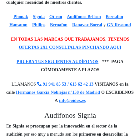
cualquier necesidad de nuestros clientes.
Phonak
–
Signia
–
Oticon
–
Audífonos Bellson
–
Bernafon
–
Hansaton
–
Philips
–
Bernafon
–
Danavox Boreal
y
GN Resound
EN TODAS LAS MARCAS QUE TRABAJAMOS, TENEMOS
OFERTAS 2X1 CONSÚLTALAS PINCHANDO AQUI
PRUEBA TUS SIGUIENTES AUDÍFONOS
*** PAGA
CÓMODAMENTE A PLAZOS
LLAMANOS
91 941 85 53 /
613 62 42 13
VISITANOS en la
calle
Hermanos García Noblejas nº158 de Madrid
O ESCRIBENOS
A
info@oidox.es
Audífonos Signia
En
Signia se preocupan por la innovación en el sector de la
audición
por eso muy a menudo son los
primeros en desarrollar la