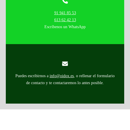
91 941 85 53
613 62 42 13
Escríbenos un WhatsApp
Puedes escribirnos a
info@oidox.es
, o rellenar el formulario
de contacto y te contactaremos lo antes posible.