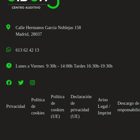
Calle Hermanos García Noblejas 158
Madrid, 28037
613 62 42 13
Lunes a Viernes: 9:30h - 14:00h Tardes 16:30h-19:30h
Política
Declaración
Política
Aviso
de
de
Descargo de
Privacidad
de
Legal /
cookies
privacidad
responsabili
cookies
Imprint
(UE)
(UE)