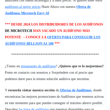
audífonos con buena tecnología y a buen precio. Si quieres tener estos
audífonos al mejor precio
Hazte Ahora con nuestra
Oferta de
Audífonos Microtech Envy AI
*** DESDE 2024 LOS DISTRIBUIDORES DE LOS AUDÍFONOS
DE MICROTECH
HAN SACADO UN AUDÍFONO MÁS
POTENTE – CONOCE LA
OFERTA PARA CONSEGUIR LOS
AUDÍFONOS BELLSON A1 100
***
***************************************************
¿Tienes un
presupuesto de audífonos
? ¿
Quieres que te lo mejoremos?
Ponte en contacto con nosotros y Sorpréndete con el precio que
podemos darte para la misma solución auditiva que necesitas.
Y
recuerda visitar nuestra sección
de
Ofertas de Audífonos
, donde
encontraras las mejores promociones de Audífonos que tenemos activas
en este momento para que puedas conseguir el máximo ahorro posible.
Descubre
los tipos de audífonos
que tenemos disponibles para tu