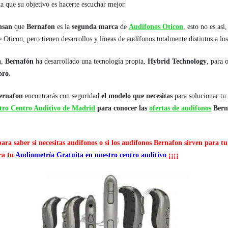
sta que su objetivo es hacerte escuchar mejor.
nsan
que
Bernafon
es la
segunda marca
de
Audífonos Oticon
, esto no es asi
 Oticon, pero tienen desarrollos y líneas de audífonos totalmente distintos a lo
a,
Bernafón
ha desarrollado una tecnología propia,
Hybrid Technology
, para 
oro
.
ernafon
encontrarás con seguridad
el modelo que necesitas
para solucionar tu
tro Centro Auditivo de Madrid
para conocer las
ofertas de audifonos
Berna
para saber si necesitas audífonos o si los audífonos Bernafon sirven para t
ara tu
Audiometría Gratuita en nuestro centro auditivo
¡¡¡¡