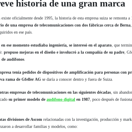
eve historia de una gran marca
xiste oficialmente desde 1995, la historia de esta empresa suiza se remonta a
rio de una empresa de telecomunicaciones con dos fábricas cerca de Berna
uiridos en ese país.
 en ese momento estudiaba ingeniería, se interesó en el aparato
, que termi
Jr.
propuso mejoras en el diseño e involucró a la compañía de su padre
, Gf
n de audífonos
.
mpresa tenía pedidos de dispositivos de amplificación para personas con p
eva rama de Gfeller AG
se daría a conocer dentro y fuera de Suiza.
otras empresas de telecomunicaciones en las siguientes décadas
, sin abandon
rcado
su primer modelo de
audífono digital
en 1987
, poco después de fusion
intas divisiones de Ascom
relacionadas con la investigación, producción y mark
nzaron a desarrollar familias y modelos, como: