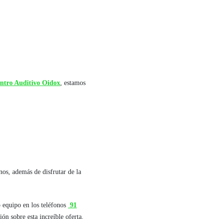
ntro Auditivo Oidox
, estamos
nos, además de disfrutar de la
o equipo en los teléfonos
91
n sobre esta increíble oferta.