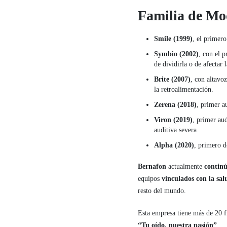
Familia de Mo
Smile (1999)
, el primer
Symbio (2002)
, con el 
de dividirla o de afectar l
Brite (2007)
, con altavo
la retroalimentación.
Zerena (2018)
, primer a
Viron (2019)
, primer au
auditiva severa.
Alpha (2020)
, primero d
Bernafon
actualmente
continú
equipos
vinculados con la sal
resto del mundo.
Esta empresa tiene más de 20 f
“Tu oído, nuestra pasión”
.