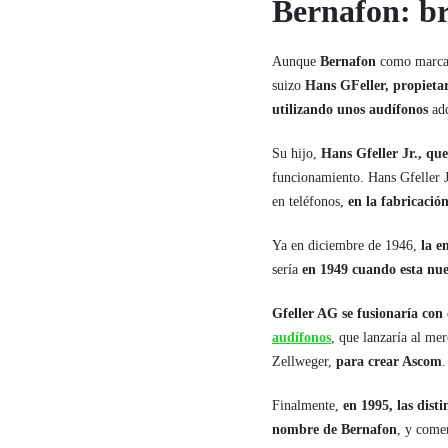
Bernafon: br
Aunque
Bernafon
como marca e
suizo
Hans GFeller, propieta
utilizando unos audífonos
adq
Su hijo,
Hans Gfeller Jr., que
funcionamiento. Hans Gfeller 
en teléfonos,
en la fabricació
Ya en diciembre de 1946,
la e
sería
en 1949 cuando esta nu
Gfeller AG se fusionaría con 
audífonos
, que lanzaría al me
Zellweger,
para crear Ascom
.
Finalmente,
en 1995, las dist
nombre de
Bernafon
, y come