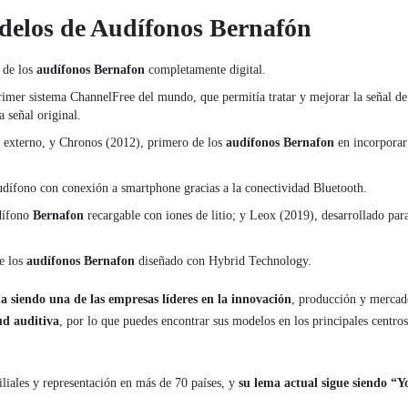
delos de Audífonos Bernafón
o de los
audífonos Bernafon
completamente digital.
primer sistema ChannelFree del mundo, que permitía tratar y mejorar la señal de
a señal original.
z externo, y Chronos (2012), primero de los
audífonos Bernafon
en incorporar
udífono con conexión a smartphone gracias a la conectividad Bluetooth.
dífono
Bernafon
recargable con iones de litio; y Leox (2019), desarrollado par
e los
audífonos Bernafon
diseñado con Hybrid Technology.
a siendo una de las empresas líderes en la innovación
, producción y mercad
ud auditiva
, por lo que puedes encontrar sus modelos en los principales centro
iliales y representación en más de 70 países, y
su lema actual sigue siendo “