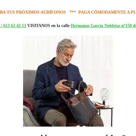
BA TUS PRÓXIMOS AUDÍFONOS *** PAGA CÓMODAMENTE A P
 /
613 62 42 13
VISITANOS en la calle
Hermanos García Noblejas nº158 