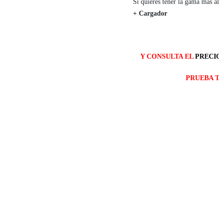
Si quieres tener la gama más a
+ Cargador
Y CONSULTA EL
PRECIO
PRUEBA 