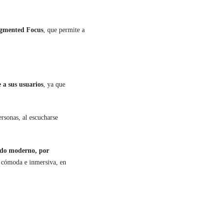
Augmented Focus
, que permite a
 a sus usuarios
, ya que
rsonas, al escucharse
cado moderno, por
s cómoda e inmersiva, en