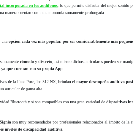
icial incorporada en los audífonos
, lo que permite disfrutar del mejor sonido p
isma manera cuentan con una autonomía sumamente prolongada.
s una
opción cada vez más popular, por ser considerablemente más pequeñ
to sumamente
cómodo y discreto
, así mismo dichos auriculares pueden ser manip
te ya que cuentan con su propia App
.
tivos de la línea Pure, los 312 NX, brindan el
mayor desempeño auditivo posi
 un auricular de gama alta.
vidad Bluetooth y si son compatibles con una gran variedad de
dispositivos in
Signia
son muy recomendados por profesionales relacionados al ámbito de la aud
tes niveles de discapacidad auditiva.