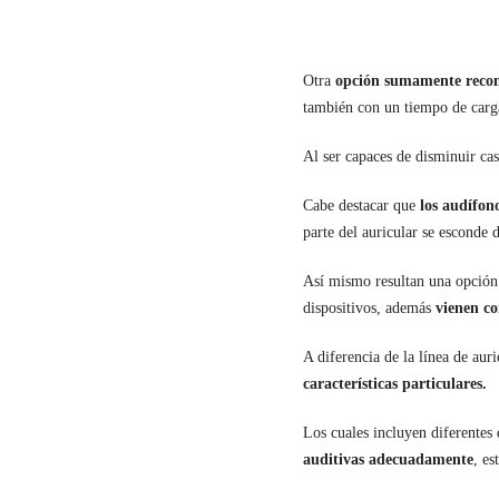
Otra
opción sumamente recome
también con un tiempo de carga
Al ser capaces de disminuir ca
Cabe destacar que
los audífono
parte del auricular se esconde d
Así mismo resultan una opció
dispositivos, además
vienen co
A diferencia de la línea de aur
características particulares.
Los cuales incluyen diferentes 
auditivas adecuadamente
, es