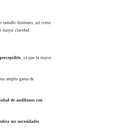
un tamaño diminuto, así como
n mayor claridad.
perceptible
, ya que la mayor
 una amplia gama de
riedad de audífonos con
ubra sus necesidades