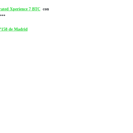
rated Xperience 7 BTC
con
***
º158 de Madrid