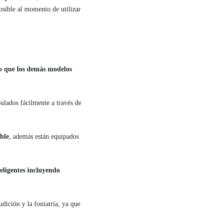
osible al momento de utilizar
o que los demás modelos
ulados fácilmente a través de
ble
, además están equipados
teligentes incluyendo
ición y la foniatría, ya que