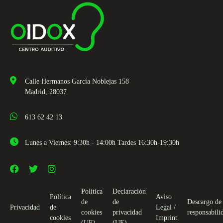
Calle Hermanos García Noblejas 158
Madrid, 28037
613 62 42 13
Lunes a Viernes: 9:30h - 14:00h Tardes 16:30h-19:30h
Política
Declaración
Política
Aviso
de
de
Descargo de
Privacidad
de
Legal /
cookies
privacidad
responsabili
cookies
Imprint
(UE)
(UE)