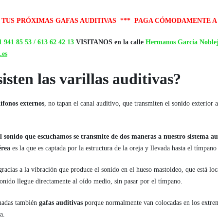
 TUS PRÓXIMAS GAFAS AUDITIVAS *** PAGA CÓMODAMENTE A
 941 85 53 /
613 62 42 13
VISITANOS en la calle
Hermanos García Noblej
.es
sten las varillas auditivas?
ífonos externos
, no tapan el canal auditivo, que transmiten el sonido exterior 
el sonido que escuchamos se transmite de dos maneras a nuestro sistema au
érea
es la que es captada por la estructura de la oreja y llevada hasta el tímpano 
racias a la vibración que produce el sonido en el hueso mastoideo, que está loca
sonido llegue directamente al oído medio, sin pasar por el tímpano.
madas también
gafas auditivas
porque normalmente van colocadas en los extrem
a.