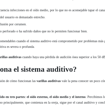
uencia infecciones en el oído medio, por lo que no es aconsejable tapar el cana
del usuario es demasiado estrecho.
clusión por cerumen.
o perforado o ha sufrido daños que no le permiten funcionar bien.
omendables cuando el sistema auditivo está comprometido por problemas más g
tiva es severa o profunda.
rillas auditivas
cuando haya una pérdida de audición ósea superior a los 50 d
na el sistema auditivo?
sión de cómo funcionan las
varillas auditivas
vale la pena conocer un poco cóm
ido en tres partes: el oído externo, el oído medio y el interno
. Percibimos l
rno principalmente, que comienza en la oreja, sigue por el canal auditivo y conc