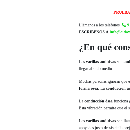
PRUEBA
Llámanos a los teléfonos
91
ESCRIBENOS A
info@oidox
¿En qué consi
Las
varillas auditivas
son
aud
llegar al oído medio.
Muchas personas ignoran que
forma ósea
. La
conducción a
La
conducción ósea
funciona g
Esta vibración permite que el 
Las
varillas auditivas
son lla
apoyadas justo detrás de la orej