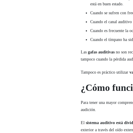
está en buen estado.
Cuando se sufren con frec
Cuando el canal auditivo 
Cuando es frecuente la o
Cuando el tímpano ha sid
Las
gafas auditivas
no son rec
tampoco cuando la pérdida audi
Tampoco es práctico utilizar
va
¿Cómo funcio
Para tener una mayor compren
audición.
El
sistema auditivo está divid
exterior a través del oído exte