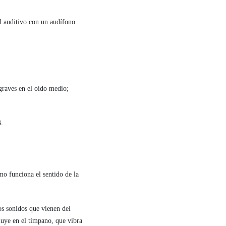
l auditivo con un audífono.
raves en el oído medio;
B.
o funciona el sentido de la
os sonidos que vienen del
luye en el tímpano, que vibra