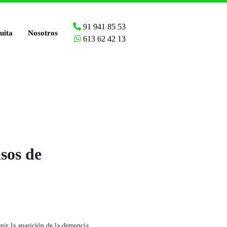
91 941 85 53
uita
Nosotros
613 62 42 13
asos de
enir la aparición de la demencia