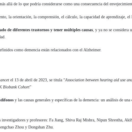
más allá de lo que podría considerarse como una consecuencia del envejecimien
to, la orientación, la comprensión, el cálculo, la capacidad de aprendizaje, el l
ado de diferentes trastornos y tener múltiples causas
, y ya no se considera 
dad.
definidos como demencia están relacionados con el Alzheimer.
ancet
el 13 de abril de 2023, se titula “
Association between hearing aid use and
UK Biobank Cohort
”
udífonos
y las causas generales y específicas de la demencia: un análisis de un
es investigadores y profesores: Fa Jiang, Shiva Raj Mishra, Nipun Shrestha, Aki
Chengchao Zhou y Dongshan Zhu.