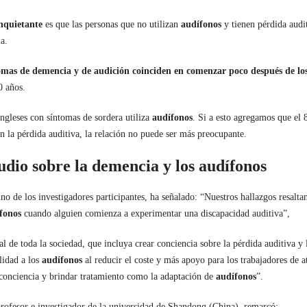
nquietante
es que las personas que no utilizan
audífonos
y tienen pérdida audi
a.
tomas de demencia y de audición coinciden en comenzar poco después de lo
0 años.
ngleses con síntomas de sordera utiliza
audífonos
. Si a esto agregamos que el
n la pérdida auditiva, la relación no puede ser más preocupante.
udio sobre la demencia y los audífonos
 de los investigadores participantes, ha señalado: “Nuestros hallazgos resaltan
fonos
cuando alguien comienza a experimentar una discapacidad auditiva”,
l de toda la sociedad, que incluya crear conciencia sobre la pérdida auditiva y 
lidad a los
audífonos
al reducir el coste y más apoyo para los trabajadores de a
 conciencia y brindar tratamiento como la adaptación de
audífonos
”.
ofesor e investigador de la universidad de Shandong (China), remarcó: