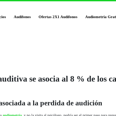
cios
Audifonos
Ofertas 2X1 Audífonos
Audiometria Grat
uditiva se asocia al 8 % de los c
sociada a la perdida de audición
na
audiometría
, y no la visita al psicólogo, podría ser el primer paso para prev