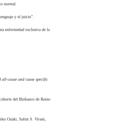
to normal.
enguaje y el juicio”.
una enfermedad exclusiva de la
 all-cause and cause specific
a cohorte del Biobanco de Reino
hiko Ozaki, Salim S. Virani,