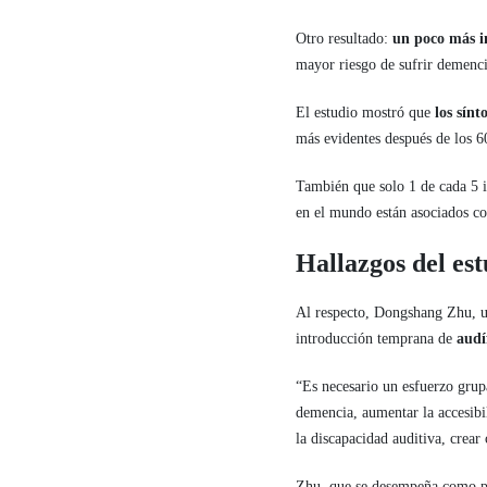
Otro resultado:
un poco más i
mayor riesgo de sufrir demenci
El estudio mostró que
los sín
más evidentes después de los 6
También que solo 1 de cada 5 i
en el mundo están asociados co
Hallazgos del est
Al respecto, Dongshang Zhu, uno
introducción temprana de
audí
“Es necesario un esfuerzo grupa
demencia, aumentar la accesibi
la discapacidad auditiva, crear
Zhu, que se desempeña como pr