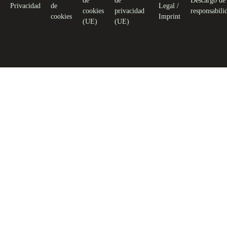
de
de
Descargo de
Privacidad
de
Legal /
cookies
privacidad
responsabili
cookies
Imprint
(UE)
(UE)