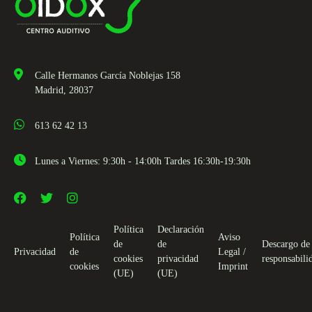
Calle Hermanos García Noblejas 158
Madrid, 28037
613 62 42 13
Lunes a Viernes: 9:30h - 14:00h Tardes 16:30h-19:30h
Política
Declaración
Política
Aviso
de
de
Descargo de
Privacidad
de
Legal /
cookies
privacidad
responsabili
cookies
Imprint
(UE)
(UE)